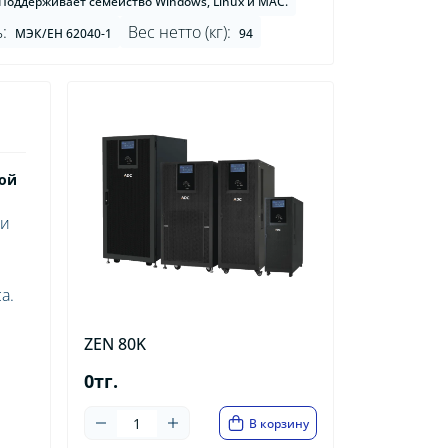
Поддерживает семейство Windows, Linux и MAC.
:
Вес нетто (кг):
МЭК/ЕН 62040-1
94
ой
ли
а.
ZEN 80K
0тг.
В корзину