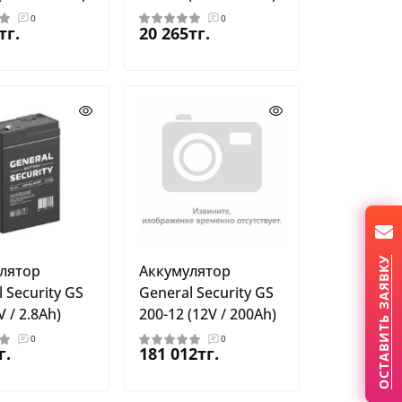
0
0
тг.
20 265тг.
ОСТАВИТЬ ЗАЯВКУ
лятор
Аккумулятор
 Security GS
General Security GS
V / 2.8Ah)
200-12 (12V / 200Ah)
0
0
г.
181 012тг.