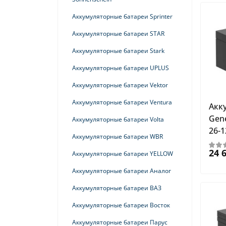
ИБП SNMP
Аккумуляторные батареи Sprinter
ИБП Socomec
Аккумуляторные батареи STAR
ИБП Stark Country
Аккумуляторные батареи Stark
ИБП STS
Аккумуляторные батареи UPLUS
ИБП Systeme Electric (SE) Smart-Save
Аккумуляторные батареи Vektor
SMT
Аккумуляторные батареи Ventura
Акк
ИБП Systeme Electric Back-Save BV
Gene
Аккумуляторные батареи Volta
ИБП Systeme Electric Uniprom L
26-1
Аккумуляторные батареи WBR
ИБП Systeme Electric Uniprom M
24 
Аккумуляторные батареи YELLOW
ИБП Tescom
Аккумуляторные батареи Аналог
ИБП Tuncmatik
Аккумуляторные батареи ВАЗ
ИБП UPSaver
Аккумуляторные батареи Восток
ИБП UPSet
Аккумуляторные батареи Парус