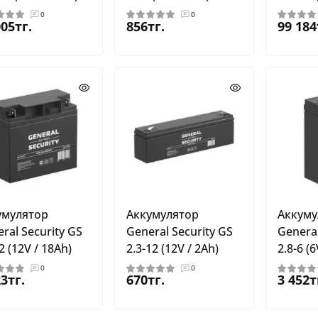
0
0
005тг.
856тг.
99 184
умулятор
Аккумулятор
Аккуму
ral Security GS
General Security GS
General
2 (12V / 18Ah)
2.3-12 (12V / 2Ah)
2.8-6 (6
0
0
23тг.
670тг.
3 452т