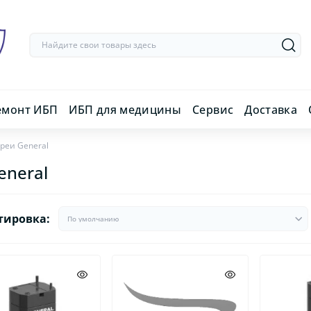
емонт ИБП
ИБП для медицины
Сервис
Доставка
реи General
eneral
тировка: