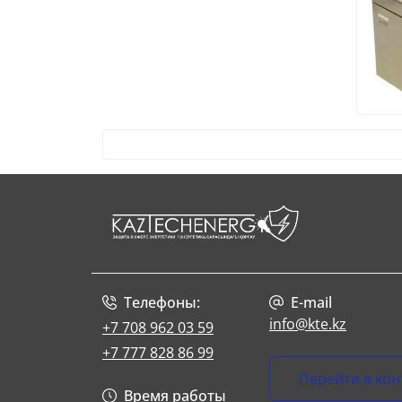
ИПБ ARIET
ИПБ CyberPower
ИПБ Dahua
ИПБ Eaton
ИПБ IPPON
ИПБ Kehua
ИПБ Legrand
ИПБ Must
ИПБ Schneider Electric
ИПБ SVC
Телефоны:
E-mail
info@kte.kz
+7 708 962 03 59
+7 777 828 86 99
Перейти в кон
Время работы