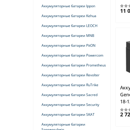
ИБП Legrand
Аккумуляторные батареи Ippon
11 
ИБП LEONARDO
Аккумуляторные батареи Kehua
ИБП Makelsan
Аккумуляторные батареи LEOCH
ИБП ModBus
Аккумуляторные батареи MNB
ИБП Parallelling
Аккумуляторные батареи PitON
ИБП PitON
Аккумуляторные батареи Powercom
ИБП Powercom
Аккумуляторные батареи Prometheus
ИБП Powerman
Аккумуляторные батареи Revolter
ИБП Remote
Аккумуляторные батареи RuTrike
Акк
ИБП Riello
Gene
Аккумуляторные батареи Sacred
ИБП SE Easy Smart-Save Online
18-1
Аккумуляторные батареи Security
ИБП SE Smart-Save Online SRT
2 7
Аккумуляторные батареи SKAT
ИБП SE Uniprom S
Аккумуляторные батареи
ИБП Separate
Sonnenschein