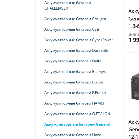
ИБП Dry
Аккумуляторные батареи
Стабилизаторы напряжения Штиль
CHALLENGER
Акк
ИБП EAST
Gene
Аккумуляторные батареи Coslight
ИБП Eaton
1.3-
Аккумуляторные батареи CSB
ИБП ELTENA
1 9
Аккумуляторные батареи CyberPower
ИБП ExeGate
Аккумуляторные батареи DataSafe
ИБП GALILEO
Аккумуляторные батареи Delta
ИБП GPRS
Аккумуляторные батареи Enersys
ИБП HIDEN
Аккумуляторные батареи Etalon
ИБП HIDEN EXPERT
Аккумуляторные батареи F.Etalon
ИБП INGENIO
Аккумуляторные батареи FIAMM
ИБП Ippon
Аккумуляторные батареи G.ETALON
ИБП Kehua
Акк
Аккумуляторные батареи General
Gene
ИБП Lanches
Аккумуляторные батареи Haze
12-1