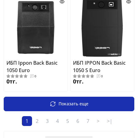
ИБП Ippon Back Basic
ИБП IPPON Back Basic
1050 Euro
1050 S Euro
0
0
0тг.
0тг.
Показать еще
1
2
3
4
5
6
7
>
>|