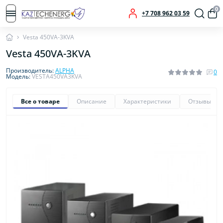
0
+7 708 962 03 59
Vesta 450VA-3KVA
Vesta 450VA-3KVA
Производитель:
ALPHA
0
Модель:
VESTA450VA3KVA
Все о товаре
Описание
Характеристики
Отзывы
0