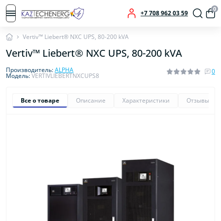
0
+7 708 962 03 59
Vertiv™ Liebert® NXC UPS, 80-200 kVA
Vertiv™ Liebert® NXC UPS, 80-200 kVA
Производитель:
ALPHA
0
Модель:
VERTIVLIEBERTNXCUPS8
Все о товаре
Описание
Характеристики
Отзывы
0