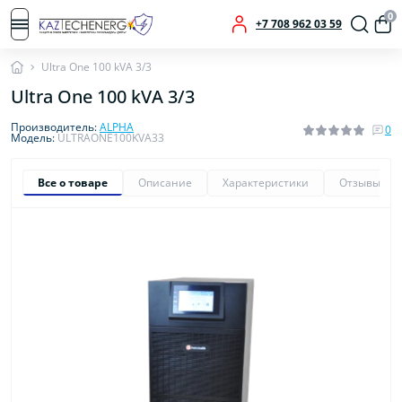
0
+7 708 962 03 59
Ultra One 100 kVA 3/3
Ultra One 100 kVA 3/3
Производитель:
ALPHA
0
Модель:
ULTRAONE100KVA33
Все о товаре
Описание
Характеристики
Отзывы
0