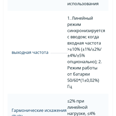
использования
1. Линейный
режим
синхронизируется
с вводом; когда
входная частота
>±10% (±1%/±2%/
выходная частота
±4%/±5%
опционально); 2.
Режим работы
от батареи
50/60*(1±0,02%)
Гц
≤2% при
линейной
Гармонические искажения
нагрузке, ≤4%