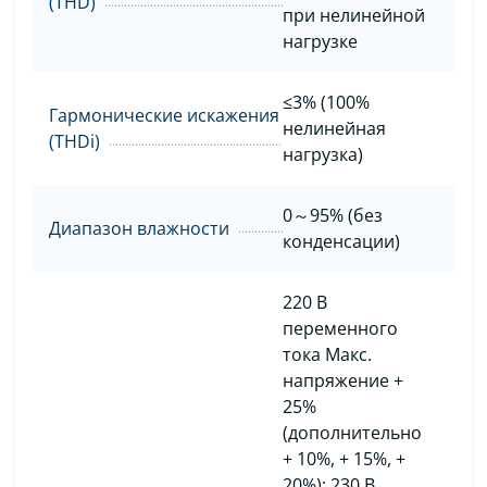
(THD)
при нелинейной
нагрузке
≤3% (100%
Гармонические искажения
нелинейная
(THDi)
нагрузка)
0～95% (без
Диапазон влажности
конденсации)
220 В
переменного
тока Макс.
напряжение +
25%
(дополнительно
+ 10%, + 15%, +
20%); 230 В