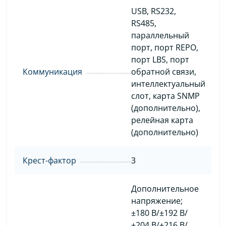
USB, RS232,
RS485,
параллельный
порт, порт REPO,
порт LBS, порт
Коммуникация
обратной связи,
интеллектуальный
слот, карта SNMP
(дополнительно),
релейная карта
(дополнительно)
Крест-фактор
3
Дополнительное
напряжение;
±180 В/±192 В/
±204 В/±216 В/