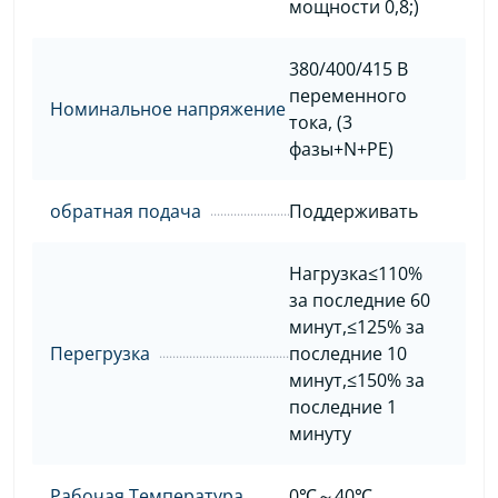
мощности 0,8;)
380/400/415 В
переменного
Номинальное напряжение
тока, (3
фазы+N+PE)
обратная подача
Поддерживать
Нагрузка≤110%
за последние 60
минут,≤125% за
Перегрузка
последние 10
минут,≤150% за
последние 1
минуту
Рабочая Температура
0℃～40℃