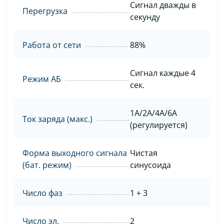
Сигнал дважды в
Перегрузка
секунду
Работа от сети
88%
Сигнал каждые 4
Режим АБ
сек.
1A/2A/4A/6A
Ток заряда (макс.)
(регулируется)
Форма выходного сигнала
Чистая
(бат. режим)
синусоида
Число фаз
1 + 3
Число эл.
2