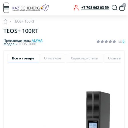
0
+7 708 962 03 59
TEOS+ 100RT
TEOS+ 100RT
Производитель:
ALPHA
0
Модель:
TEOS100RT
Все о товаре
Описание
Характеристики
Отзывы
0