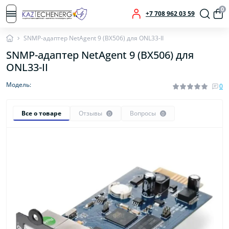
0
+7 708 962 03 59
SNMP-адаптер NetAgent 9 (BX506) для ONL33-II
SNMP-адаптер NetAgent 9 (BX506) для
ONL33-II
Модель:
0
Все о товаре
Отзывы
Вопросы
0
0