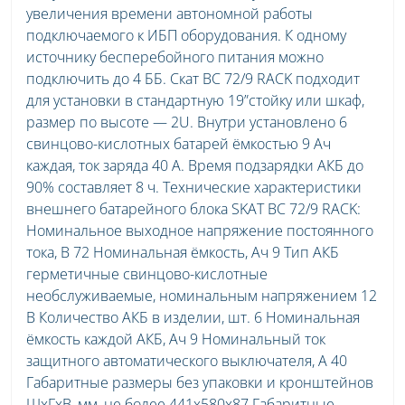
увеличения времени автономной работы
подключаемого к ИБП оборудования. К одному
источнику бесперебойного питания можно
подключить до 4 ББ. Скат BC 72/9 RACK подходит
для установки в стандартную 19”стойку или шкаф,
размер по высоте — 2U. Внутри установлено 6
свинцово-кислотных батарей ёмкостью 9 Ач
каждая, ток заряда 40 А. Время подзарядки АКБ до
90% составляет 8 ч. Технические характеристики
внешнего батарейного блока SKAT BC 72/9 RACK:
Номинальное выходное напряжение постоянного
тока, В 72 Номинальная ёмкость, Ач 9 Тип АКБ
герметичные свинцово-кислотные
необслуживаемые, номинальным напряжением 12
В Количество АКБ в изделии, шт. 6 Номинальная
ёмкость каждой АКБ, Ач 9 Номинальный ток
защитного автоматического выключателя, А 40
Габаритные размеры без упаковки и кронштейнов
ШхГхВ, мм, не более 441х580х87 Габаритные