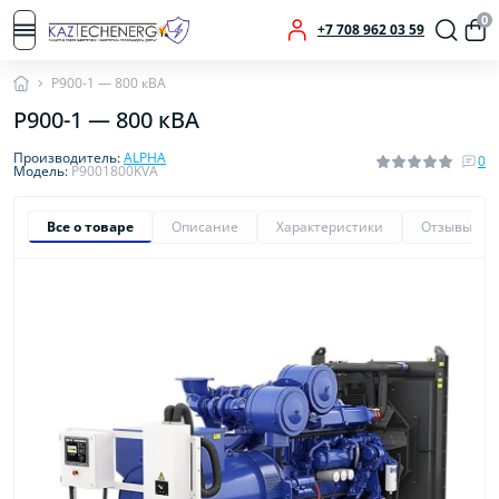
0
+7 708 962 03 59
P900-1 — 800 кВА
P900-1 — 800 кВА
Производитель:
ALPHA
0
Модель:
P9001800KVA
Все о товаре
Описание
Характеристики
Отзывы
0