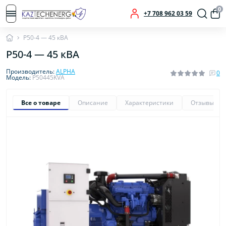
0
+7 708 962 03 59
P50-4 — 45 кВА
P50-4 — 45 кВА
Производитель:
ALPHA
0
Модель:
P50445KVA
Все о товаре
Описание
Характеристики
Отзывы
0