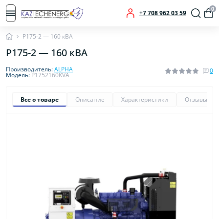
0
+7 708 962 03 59
P175-2 — 160 кВА
P175-2 — 160 кВА
Производитель:
ALPHA
0
Модель:
P1752160KVA
Все о товаре
Описание
Характеристики
Отзывы
0