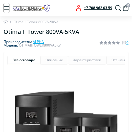
0
+7 708 962 03 59
Otima II Tower 800VA-5KVA
Otima II Tower 800VA-5KVA
Производитель:
ALPHA
0
Модель:
OTIMAIITOWER800VA5KV
Все о товаре
Описание
Характеристики
Отзывы
0