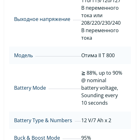
110/115/120/127
В переменного
тока или
Выходное напряжение
208/220/230/240
В переменного
тока
Модель
Отима II Т 800
≧ 88%, up to 90%
@ nominal
Battery Mode
battery voltage,
Sounding every
10 seconds
Battery Type & Numbers
12 V/7 Ah x 2
Buck & Boost Mode
95%