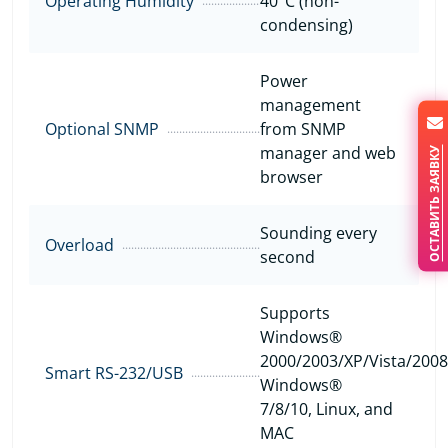
Operating Humidity
40°C (non-
condensing)
Power
management
Optional SNMP
from SNMP
manager and web
ОСТАВИТЬ ЗАЯВКУ
browser
Sounding every
Overload
second
Supports
Windows®
2000/2003/XP/Vista/2008
Smart RS-232/USB
Windows®
7/8/10, Linux, and
MAC