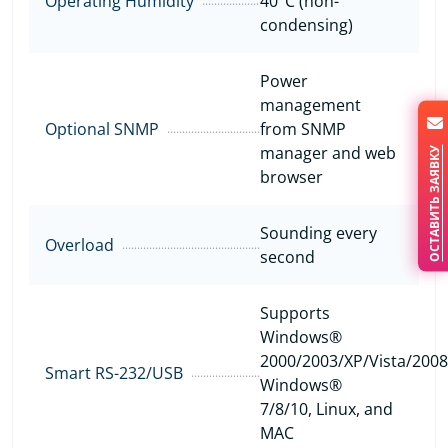
Operating Humidity
40°C (non-
condensing)
Power
management
Optional SNMP
from SNMP
manager and web
ОСТАВИТЬ ЗАЯВКУ
browser
Sounding every
Overload
second
Supports
Windows®
2000/2003/XP/Vista/2008
Smart RS-232/USB
Windows®
7/8/10, Linux, and
MAC