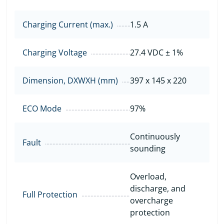
Charging Current (max.)
1.5 A
Charging Voltage
27.4 VDC ± 1%
Dimension, DXWXH (mm)
397 x 145 x 220
ECO Mode
97%
Continuously
Fault
sounding
Overload,
discharge, and
Full Protection
overcharge
protection