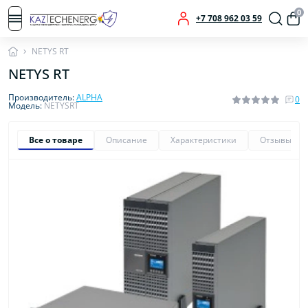
0
+7 708 962 03 59
NETYS RT
NETYS RT
Производитель:
ALPHA
0
Модель:
NETYSRT
Все о товаре
Описание
Характеристики
Отзывы
0