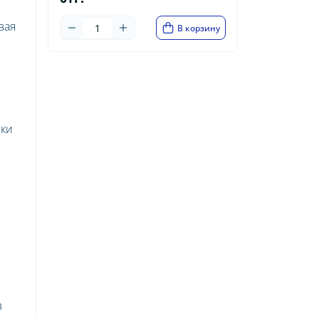
вая
В корзину
ики
в