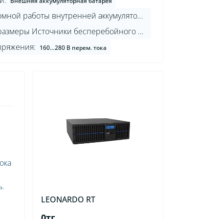
и:
Внешняя аккумуляторная батарея
Время автономной работы внутренней аккумуляторной батареи, мин.*:
Габаритные размеры Источники бесперебойного питания Ш×Г×В, мм:
пряжения:
160…280 В перем. тока
ока
ь.
LEONARDO RT
0тг.