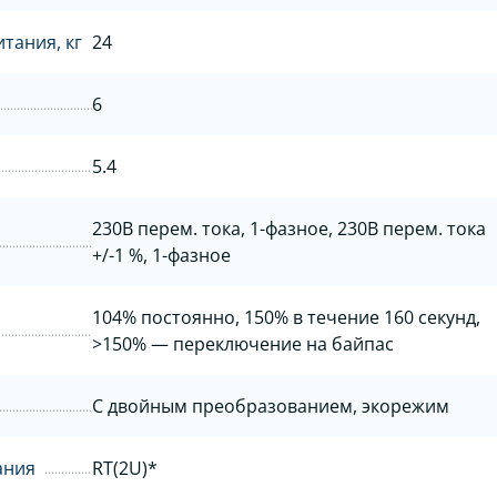
тания, кг
24
6
5.4
230В перем. тока, 1-фазное, 230В перем. тока
+/-1 %, 1-фазное
104% постоянно, 150% в течение 160 секунд,
>150% — переключение на байпас
С двойным преобразованием, экорежим
ания
RT(2U)*