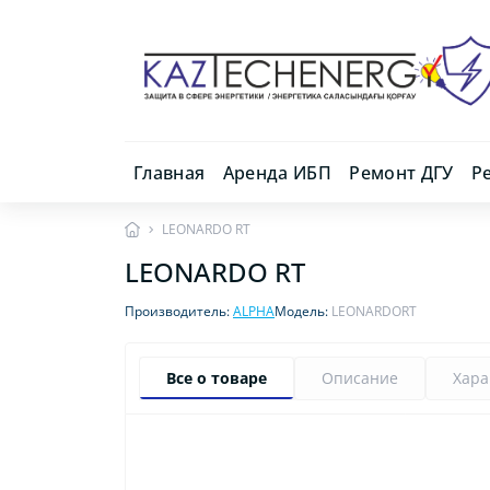
Главная
Аренда ИБП
Ремонт ДГУ
Р
LEONARDO RT
LEONARDO RT
Производитель:
ALPHA
Модель:
LEONARDORT
Все о товаре
Описание
Хара