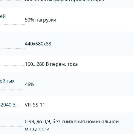
ней
50% нагрузки
440x680x88
160…280 В перем. тока
нейных
<6%
62040-3
VFI-SS-11
0.99, до 0,9, без снижения номинальной
мощности