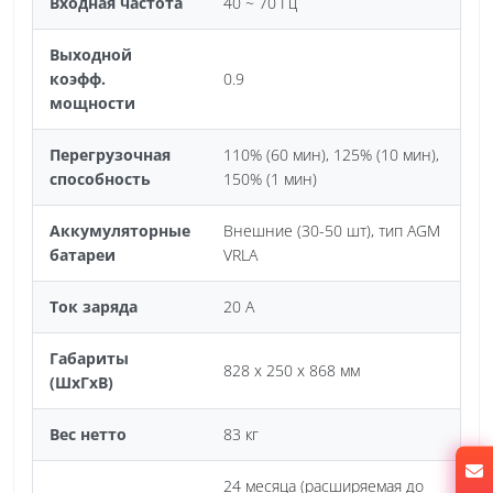
Входная частота
40 ~ 70 Гц
Выходной
коэфф.
0.9
мощности
Перегрузочная
110% (60 мин), 125% (10 мин),
способность
150% (1 мин)
Аккумуляторные
Внешние (30-50 шт), тип AGM
батареи
VRLA
Ток заряда
20 А
Габариты
828 х 250 х 868 мм
(ШхГхВ)
Вес нетто
83 кг
24 месяца (расширяемая до