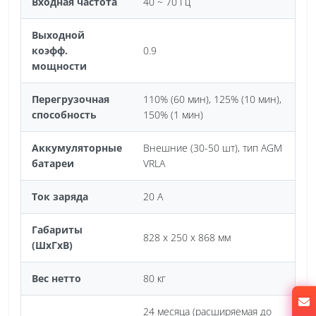
Входная частота
40 ~ 70 Гц
Выходной
коэфф.
0.9
мощности
Перегрузочная
110% (60 мин), 125% (10 мин),
способность
150% (1 мин)
Аккумуляторные
Внешние (30-50 шт), тип AGM
батареи
VRLA
Ток заряда
20 А
Габариты
828 х 250 х 868 мм
(ШхГхВ)
Вес нетто
80 кг
24 месяца (расширяемая до