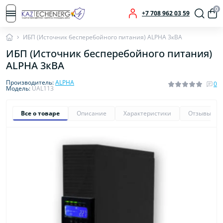
0
+7 708 962 03 59
ИБП (Источник бесперебойного питания) ALPHA 3кВА
ИБП (Источник бесперебойного питания)
ALPHA 3кВА
Производитель:
ALPHA
0
Модель:
UAL113
Все о товаре
Описание
Характеристики
Отзывы
0