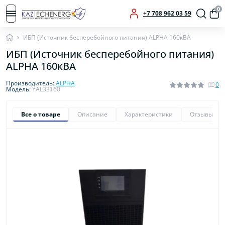
0
+7 708 962 03 59
ИБП (Источник бесперебойного питания) ALPHA 160кВА
ИБП (Источник бесперебойного питания)
ALPHA 160кВА
Производитель:
ALPHA
0
Модель:
YAL33160
Все о товаре
Описание
Характеристики
Отзывы
0