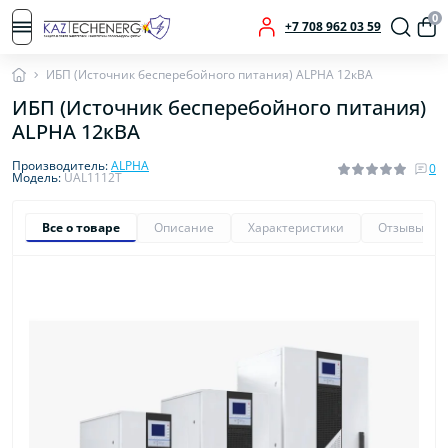
0
+7 708 962 03 59
ИБП (Источник бесперебойного питания) ALPHA 12кВА
ИБП (Источник бесперебойного питания)
ALPHA 12кВА
Производитель:
ALPHA
0
Модель:
UAL1112T
Все о товаре
Описание
Характеристики
Отзывы
0