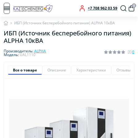
0
+7 708 962 03 59
ИБП (Источник бесперебойного питания) ALPHA 10кВА
ИБП (Источник бесперебойного питания)
ALPHA 10кВА
Производитель:
ALPHA
0
Модель:
UAL1110
Все о товаре
Описание
Характеристики
Отзывы
0