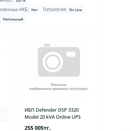
А/кВт:
20/18
роенных АКБ:
Топология:
Нет
On-Line
:
Напольный
ИБП Defender DSP 3320
Model 20 kVA Online UPS
255 005тг.