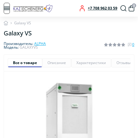
0
+7 708 962 03 59
Galaxy VS
Galaxy VS
Производитель:
ALPHA
0
Модель:
GALAXYVS
Все о товаре
Описание
Характеристики
Отзывы
0