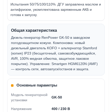
Испытания 50/75/100/110%. ДГУ заправлена маслом и
антифризом, укомплектована заряженным АКБ и
готова к запуску.
Общая характеристика
Дизель-генератор
RenPower GK-50
в заводском
погодозащитном кожухе. Компоновка:
новый
дизельный двигатель KOFO
+
альтернатор Stamford
(копия) IP23
(бесщеточный, самовозбуждающийся,
AVR, 100% медная обмотка, защитное лаковое
покрытие). Управление:
Smartgen HGM6120N (AMF)
— контроль сети, автозапуск/останов и защита.
Основные параметры
Модель генераторной
GK-50
установки
Напряжение
400 / 230 В