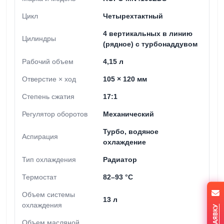
Цикл
Четырехтактный
4 вертикальных в линию
Цилиндры
(рядное) с турбонаддувом
Рабочий объем
4,15 л
Отверстие × ход
105 × 120 мм
Степень сжатия
17:1
Регулятор оборотов
Механический
Турбо, водяное
Аспирация
охлаждение
Тип охлаждения
Радиатор
Термостат
82–93 °C
Объем системы
13 л
охлаждения
Объем масляной