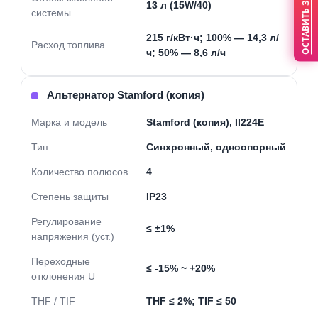
ОСТАВИТЬ ЗАЯВКУ
13 л (15W/40)
системы
215 г/кВт·ч; 100% — 14,3 л/
Расход топлива
ч; 50% — 8,6 л/ч
Альтернатор Stamford (копия)
Марка и модель
Stamford (копия), II224E
Тип
Синхронный, одноопорный
Количество полюсов
4
Степень защиты
IP23
Регулирование
≤ ±1%
напряжения (уст.)
Переходные
≤ -15% ~ +20%
отклонения U
THF / TIF
THF ≤ 2%; TIF ≤ 50