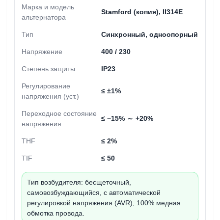
Марка и модель
Stamford (копия), II314E
альтернатора
Тип
Синхронный, одноопорный
Напряжение
400 / 230
Степень защиты
IP23
Регулирование
≤ ±1%
напряжения (уст.)
Переходное состояние
≤ −15% ～ +20%
напряжения
THF
≤ 2%
TIF
≤ 50
Тип возбудителя:
бесщеточный,
самовозбуждающийся, с автоматической
регулировкой напряжения (AVR), 100% медная
обмотка провода.