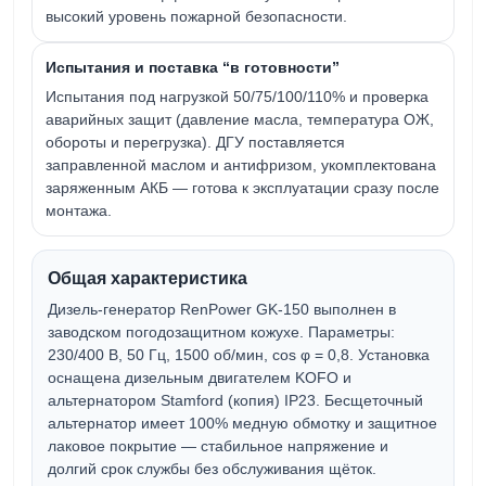
высокий уровень пожарной безопасности.
Испытания и поставка “в готовности”
Испытания под нагрузкой 50/75/100/110% и проверка
аварийных защит (давление масла, температура ОЖ,
обороты и перегрузка). ДГУ поставляется
заправленной маслом и антифризом, укомплектована
заряженным АКБ — готова к эксплуатации сразу после
монтажа.
Общая характеристика
Дизель-генератор
RenPower GK-150
выполнен в
заводском погодозащитном кожухе. Параметры:
230/400 В
,
50 Гц
,
1500 об/мин
,
cos φ = 0,8
. Установка
оснащена
дизельным двигателем KOFO
и
альтернатором Stamford (копия) IP23
. Бесщеточный
альтернатор имеет
100% медную обмотку
и защитное
лаковое покрытие — стабильное напряжение и
долгий срок службы без обслуживания щёток.