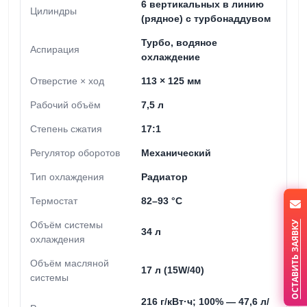
6 вертикальных в линию
Цилиндры
(рядное) с турбонаддувом
Турбо, водяное
Аспирация
охлаждение
Отверстие × ход
113 × 125 мм
Рабочий объём
7,5 л
Степень сжатия
17:1
Регулятор оборотов
Механический
Тип охлаждения
Радиатор
Термостат
82–93 °C
ОСТАВИТЬ ЗАЯВКУ
Объём системы
34 л
охлаждения
Объём масляной
17 л (15W/40)
системы
216 г/кВт·ч; 100% — 47,6 л/