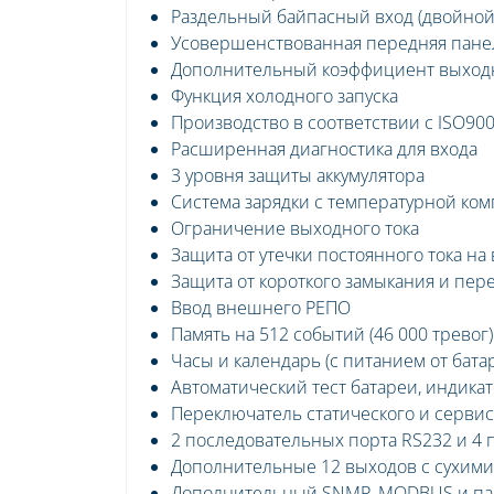
Раздельный байпасный вход (двойной
Усовершенствованная передняя пане
Дополнительный коэффициент выходно
Функция холодного запуска
Производство в соответствии с ISO900
Расширенная диагностика для входа
3 уровня защиты аккумулятора
Система зарядки с температурной ко
Ограничение выходного тока
Защита от утечки постоянного тока на
Защита от короткого замыкания и пер
Ввод внешнего РЕПО
Память на 512 событий (46 000 тревог)
Часы и календарь (с питанием от бата
Автоматический тест батареи, индика
Переключатель статического и сервис
2 последовательных порта RS232 и 4
Дополнительные 12 выходов с сухими
Дополнительный SNMP, MODBUS и па