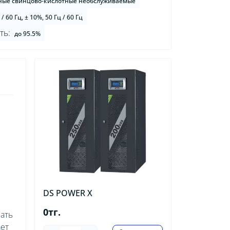
ные свинцово-кислотные необслуживаемые
 / 60 Гц, ± 10%, 50 Гц / 60 Гц
ть:
до 95.5%
ю
DS POWER X
0тг.
вать
ает