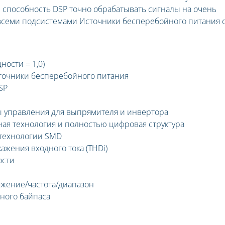
и способность DSP точно обрабатывать сигналы на очень
 всеми подсистемами Источники бесперебойного питания 
ости = 1,0)
точники бесперебойного питания
SP
 управления для выпрямителя и инвертора
ая технология и полностью цифровая структура
технологии SMD
жения входного тока (THDi)
ости
жение/частота/диапазон
ного байпаса