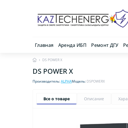
Главная
Аренда ИБП
Ремонт ДГУ
Р
DS POWER X
DS POWER X
Производитель:
ALPHA
Модель:
DSPOWERX
Все о товаре
Описание
Хара