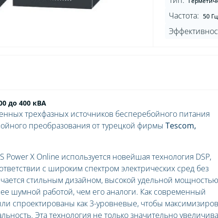
Тип:
Герметич
Частота:
50 Гц
Эффективнос
0 до 400 кВА
енных трехфазных источников бесперебойного питания
войного преобразования от турецкой фирмы
Tescom,
 Power X Online используется новейшая технология DSP,
ответствии с широким спектром электрических сред без
ичается стильным дизайном, высокой удельной мощность
енее шумной работой, чем его аналоги. Как современный
ыли спроектированы как 3-уровневые, чтобы максимизиро
льность. Эта технология не только значительно увеличив