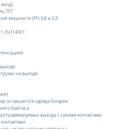
 вход)
ль TFT
й мощности (PF) 0,8 и 0,9
1, ISO14001
мпенсацией
 выходе
егрузки на выходе
реи)
тор оставшегося заряда батареи
ного байпаса
 программируемых выхода с сухими контактами
 контактами
нель удаленного мониторинга