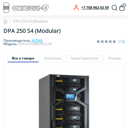
0
+7 708 962 03 59
DPA 250 S4 (Modular)
DPA 250 S4 (Modular)
Производитель:
ALPHA
0
Модель:
DPA250S4MODULAR
Все о товаре
Описание
Характеристики
Отзывы
0