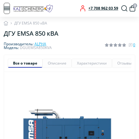
0
+7 708 962 03 59
ДГУ EMSA 850 кВА
ДГУ EMSA 850 кВА
Производитель:
ALPHA
0
Модель:
DGUEMSA850KVA
Все о товаре
Описание
Характеристики
Отзывы
0