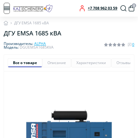
0
+7 708 962 03 59
ДГУ EMSA 1685 кВА
ДГУ EMSA 1685 кВА
Производитель:
ALPHA
0
Модель:
DGUEMSA1685KVA
Все о товаре
Описание
Характеристики
Отзывы
0