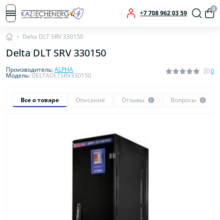
0
+7 708 962 03 59
Delta DLT SRV 330150
Delta DLT SRV 330150
Производитель:
ALPHA
0
Модель:
DELTADLTSRV330150
Все о товаре
Описание
Отзывы
Вопросы
0
0