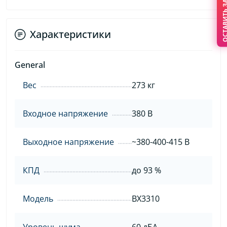
ОСТАВИТЬ З
Характеристики
General
Вес
273 кг
Входное напряжение
380 В
Выходное напряжение
~380-400-415 В
КПД
до 93 %
Модель
BX3310
Уровень шума
60 дБА