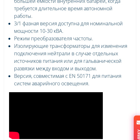
большей емкости внутренних батарей, когда
требуется длительное время автономной
работы.
3/1 фазная версия доступна для номинальной
мощности 10-30 кВА.
Режим преобразователя частоты.
Изолирующие трансформаторы для изменения
подключения нейтрали в случае отдельных
источников питания или для гальванической
развязки между входом и выходом.
Версия, совместимая с EN 50171 для питания
систем аварийного освещения.