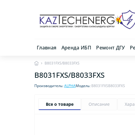
Главная
Аренда ИБП
Ремонт ДГУ
Р
B8031FXS/B8033FXS
B8031FXS/B8033FXS
Производитель:
ALPHA
Модель:
B8031FXSB8033FXS
Все о товаре
Описание
Хара