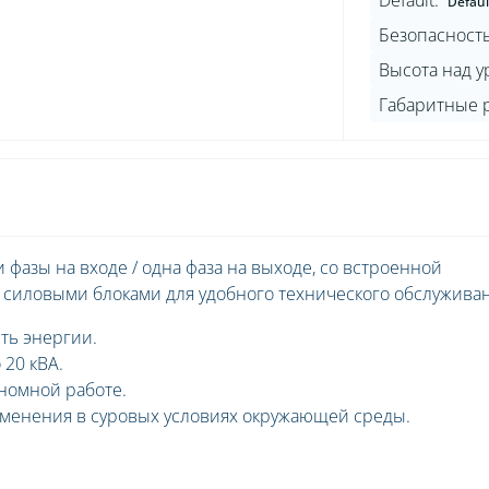
Default:
Default:General:Регулирование напряжения:Static ±1%; dynamic: IEC EN 62040-3 Class 1, Перегрузочная способность:«Инверто
Безопасность
Высота над у
фазы на входе / одна фаза на выходе, со встроенной
 силовыми блоками для удобного технического обслуживан
ть энергии.
20 кВА.
номной работе.
менения в суровых условиях окружающей среды.