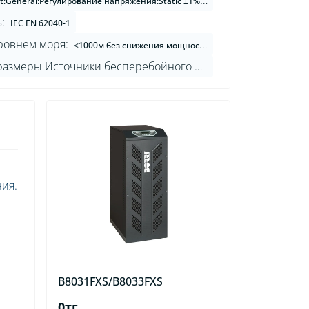
р: 125% в течение 10 минут, 150% в течение 30 секунд, >150% в течение 10 секунд; байпас: 150% постоянно, 1000% в течение 1 цикла», Удаленные коммуникационные порты:В комплекте: последовательный RS232 и USB; клеммный блок для вспомогательного контакта автоматического выключателя аккумуляторной батареи. Опции: входной клеммный блок (дистанционное аварийное отключение питания, дополнительный контакт выключателя внешнего сервисного байпаса, дополнительный контакт режима ДГУ), адаптер SNMP (Ethernet), Веб-интерфейс (Ethernet), ModBus-TCP/IP (Ethernet), ModBus-RTU (RS485), ModBus-RTU — PROFIBUS DP адаптер; релейная плата контактов SPDT; панель дистанционного мониторинга системы; программное обеспечение для управления Источники бесперебойного питания и отключения сервера, Обеспечение качества, охрана окружающей среды, безопасность труда и охрана здоровья:ISO 9001:2015, ISO 14001:2015, BS OHSAS 18001:2007
:
IEC EN 62040-1
ровнем моря:
<1000м без снижения мощности , >1000м снижение мощности на 0,5% на каждые 100м
Габаритные размеры Источники бесперебойного питания Ш×Г×В, мм:
ия.
B8031FXS/B8033FXS
0тг.