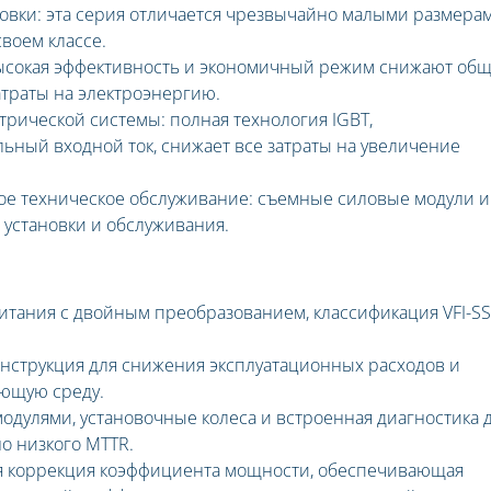
овки: эта серия отличается чрезвычайно малыми размера
своем классе.
высокая эффективность и экономичный режим снижают об
атраты на электроэнергию.
трической системы: полная технология IGBT,
ный входной ток, снижает все затраты на увеличение
рое техническое обслуживание: съемные силовые модули и
установки и обслуживания.
тания с двойным преобразованием, классификация VFI-SS
нструкция для снижения эксплуатационных расходов и
ающую среду.
дулями, установочные колеса и встроенная диагностика 
о низкого MTTR.
ая коррекция коэффициента мощности, обеспечивающая