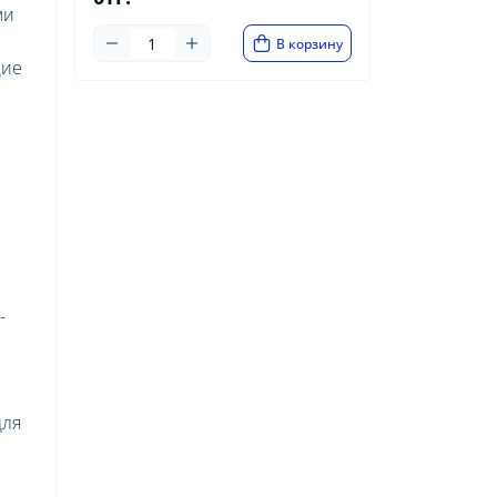
ми
В корзину
щие
-
для