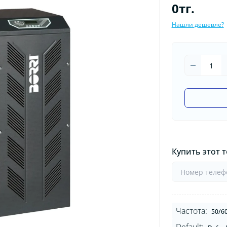
0тг.
Нашли дешевле?
Купить этот т
Частота:
50/6