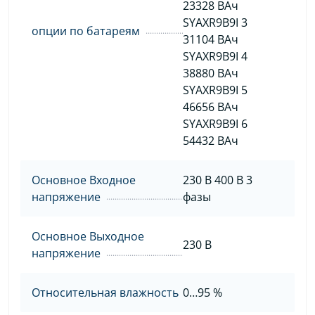
23328 ВАч
SYAXR9B9I 3
опции по батареям
31104 ВАч
SYAXR9B9I 4
38880 ВАч
SYAXR9B9I 5
46656 ВАч
SYAXR9B9I 6
54432 ВАч
Основное Входное
230 B 400 B 3
напряжение
фазы
Основное Выходное
230 В
напряжение
Относительная влажность
0…95 %