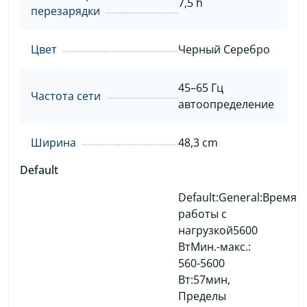
7,5 h
перезарядки
Цвет
Черный Cеребро
45–65 Гц
Частота сети
автоопределение
Ширина
48,3 cm
Default
Default:General:Время
работы с
нагрузкой5600
ВтМин.-макс.:
560-5600
Вт:57мин,
Пределы