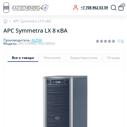
0
+7 708 962 03 59
APC Symmetra LX 8 кВА
APC Symmetra LX 8 кВА
Производитель:
ALPHA
0
Модель:
APCSYMMETRALX8KVA
Все о товаре
Описание
Характеристики
Отзывы
0