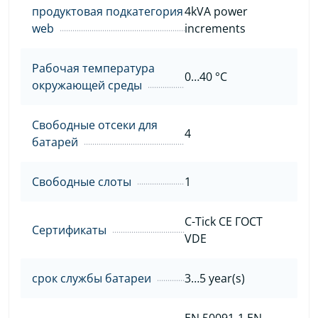
продуктовая подкатегория
4kVA power
web
increments
Рабочая температура
0…40 °C
окружающей среды
Свободные отсеки для
4
батарей
Свободные слоты
1
C-Tick CE ГОСТ
Сертификаты
VDE
срок службы батареи
3…5 year(s)
EN 50091-1 EN