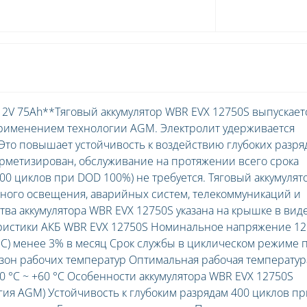
12V 75Ah**Тяговый аккумулятор WBR EVX 12750S выпускает
применением технологии AGM. Электролит удерживается
Это повышает устойчивость к воздействию глубоких разря
ерметизирован, обслуживание на протяжении всего срока
00 циклов при DOD 100%) не требуется. Тяговый аккумулят
жного освещения, аварийных систем, телекоммуникаций и
тва аккумулятора WBR EVX 12750S указана на крышке в вид
еристики АКБ WBR EVX 12750S Номинальное напряжение 12
°С) менее 3% в месяц Срок службы в циклическом режиме 
азон рабочих температур Оптимальная рабочая температур
-20 °С ~ +60 °С Особенности аккумулятора WBR EVX 12750S
ия AGM) Устойчивость к глубоким разрядам 400 циклов пр