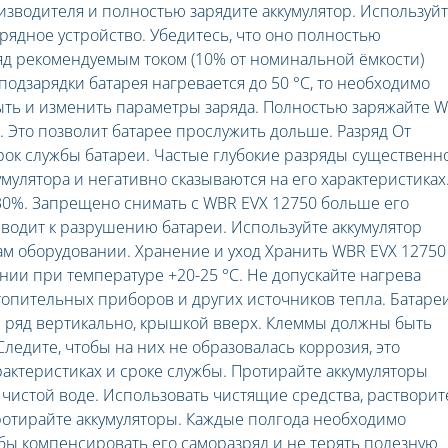
изводителя и полностью зарядите аккумулятор. Используй
ядное устройство. Убедитесь, что оно полностью
ряд рекомендуемым током (10% от номинальной ёмкости)
 подзарядки батарея нагревается до 50 °С, то необходимо
стыть и изменить параметры заряда. Полностью заряжайте 
. Это позволит батарее прослужить дольше. Разряд От
рок службы батареи. Частые глубокие разряды существенн
улятора и негативно сказываются на его характеристиках
-30%. Запрещено снимать с WBR EVX 12750 больше его
водит к разрушению батареи. Используйте аккумулятор
ам оборудовании. Хранение и уход Хранить WBR EVX 12750
ии при температуре +20-25 °С. Не допускайте нагрева
отопительных приборов и других источников тепла. Батаре
н ряд вертикально, крышкой вверх. Клеммы должны быть
дите, чтобы на них не образовалась коррозия, это
рактеристиках и сроке службы. Протирайте аккумуляторы
чистой воде. Использовать чистящие средства, раствори
ротирайте аккумуляторы. Каждые полгода необходимо
бы компенсировать его саморазряд и не терять полезную