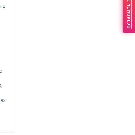
ОСТАВИТЬ ЗАЯВКУ
ать
о
,
еля-