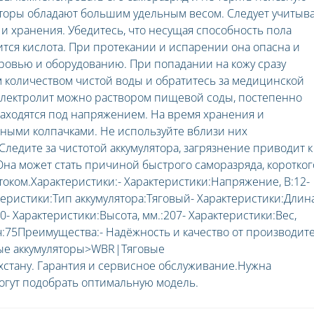
яторы обладают большим удельным весом. Следует учитыв
 и хранения. Убедитесь, что несущая способность пола
ится кислота. При протекании и испарении она опасна и
овью и оборудованию. При попадании на кожу сразу
количеством чистой воды и обратитесь за медицинской
лектролит можно раствором пищевой соды, постепенно
 находятся под напряжением. На время хранения и
ными колпачками. Не используйте вблизи них
ледите за чистотой аккумулятора, загрязнение приводит к
на может стать причиной быстрого саморазряда, коротког
оком.Характеристики:- Характеристики:Напряжение, В:12-
еристики:Тип аккумулятора:Тяговый- Характеристики:Длина
0- Характеристики:Высота, мм.:207- Характеристики:Вес,
 Ач:75Преимущества:- Надёжность и качество от производит
вые аккумуляторы>WBR|Тяговые
хстану. Гарантия и сервисное обслуживание.Нужна
гут подобрать оптимальную модель.