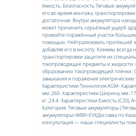
ёмкость. Безопасность Тяговые аккумул
его во время монтажа, транспортировки
достаточная. Внутри аккумулятора наход
может причинить серьёзный ущерб здор
промойте поражённый участок большим 
помощью. Нейтрализовать протёкший э
добавляя его в кислоту. Клеммы всегда
транспортировки защитите их специаль
токопроводящие предметы и жидкости. С
образованию токопроводящей плёнки. О
замыкания и поражения электрическим т
Характеристики:Технология:AGM- Характ
мм.:260- Характеристики:Ширина, мм.:17
кг.:24.4- Характеристики:Емкость (C20),
Категория: Тяговые аккумуляторы|Тяго
аккумуляторы>WBR>EVXДоставка по Каза
консультация — наши специалисты помо