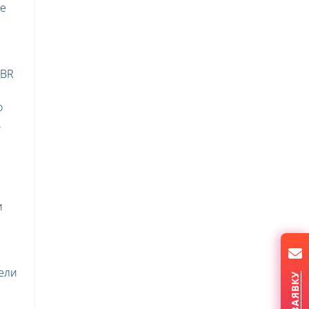
те
WBR
о
.
и
тели