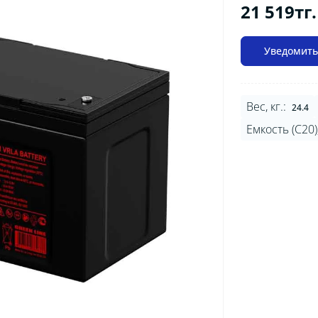
21 519тг.
Уведомить
Вес, кг.:
24.4
Емкость (C20),