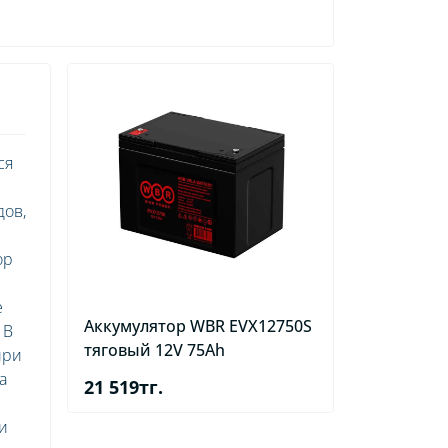
ся
дов,
ор
е
Аккумулятор WBR EVX12750S
 В
тяговый 12V 75Ah
при
а
21 519тг.
и