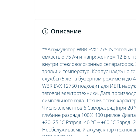
Описание
**Аккумулятор WBR EVX12750S тяговый 
ёмкостью 75 Ач и напряжением 12 В с 
внутри стекловолоконных сепараторов. 
тряски и температур. Корпус надёжно г
службы (5 лет в буферном режиме и до 4
WBR EVX 12750 подходит для ИБП, нару
тяговой электротехники. Дата производс
символьного кода. Технические характ
Число элементов 6 Саморазряд (при 20 
глубине разряда 100% 400 циклов Диап
+20–25 °С Разряд -40 °С ~ +60 °С Заряд 
Необслуживаемый аккумулятор (технолог