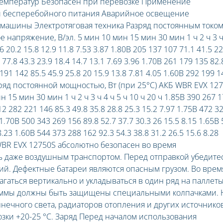
емператур Безопасен при перевозке Применение
ки бесперебойного питания Аварийное освещение
ашины Электротяговая техника Разряд постоянным током
 напряжение, В/эл. 5 мин 10 мин 15 мин 30 мин 1 ч 2 ч 3 ч
.6 20.2 15.8 12.9 11.8 7.53 3.87 1.80В 205 137 107 71.1 41.5 22
 77.8 43.3 23.9 18.4 14.7 13.1 7.69 3.96 1.70В 261 179 135 82.
 191 142 85.5 45.9 25.8 20 15.9 13.8 7.81 4.05 1.60В 292 199 1
 Разряд постоянной мощностью, Вт (при 25°С) АКБ WBR EVX 12
15 мин 30 мин 1 ч 2 ч 3 ч 4 ч 5 ч 10 ч 20 ч 1.85В 390 267 
12 282 221 146 85.3 49.8 35.8 28.8 25.3 15.2 7.97 1.75В 472 3
 1.70В 500 343 269 156 89.8 52.7 37.7 30.3 26 15.5 8.15 1.65В
8.23 1.60В 544 373 288 162 92.3 54.3 38.8 31.2 26.5 15.6 8.28
WBR EVX 12750S абсолютно безопасен во время
ь даже воздушным транспортом. Перед отправкой убедитес
ий. Дефектные батареи являются опасным грузом. Во врем
гаться вертикально и укладываться в один ряд на паллеты
леммы должны быть защищены специальными колпачками. 
лнечного света, радиаторов отопления и других источнико
зки +20-25 °С. Заряд Перед началом использования