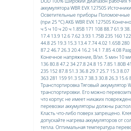
DOD 100% Широкий диапазон рабочих т
аккумулятора WBR EVX 12750S Источни
Осветительные приборы Поломоечные м
(при 25 °С) АКБ WBR EVX 12750S Конечное
ч 5 ч 10 ч 20 ч 1.85В 171 108 88.7 61.9 38
17.4 13.9 12.6 7.62 3.93 1.75В 235 160 122
44.8 25 19.3 15.3 13.4 7.74 4.02 1.65В 280
87.2 46.7 26.3 20.4 16.2 14.1 7.85 4.08
Конечное напряжение, В/эл. 5 мин 10 мин 
136 80.8 47.2 34 27.8 24.8 15 7.85 1.80В 4
235 152 87.8 51.3 36.8 29.7 25.7 15.3 8.07
363 281 159 91.3 53.7 38.3 30.8 26.3 15.6 
Транспортировка Тяговый аккумулятор 
транспортировки. Его можно перевозит
что корпус не имеет никаких поврежден
перевозки аккумуляторы должны распола
Класть что-либо поверх запрещено. К
допускайте нагрева аккумуляторов от со
тепла. Оптимальная температура перево