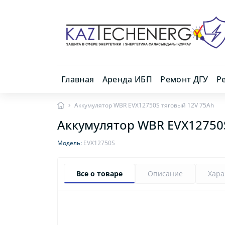
Главная
Аренда ИБП
Ремонт ДГУ
Р
Аккумулятор WBR EVX12750S тяговый 12V 75Ah
Аккумулятор WBR EVX12750
Модель:
EVX12750S
Все о товаре
Описание
Хара