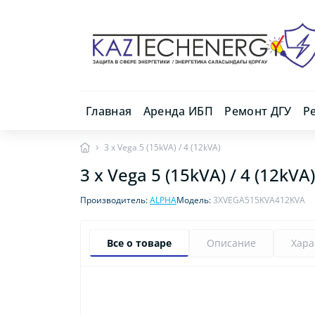
Главная
Аренда ИБП
Ремонт ДГУ
Р
3 x Vega 5 (15kVA) / 4 (12kVA)
3 x Vega 5 (15kVA) / 4 (12kVA)
Производитель:
ALPHA
Модель:
3XVEGA515KVA412KVA
Все о товаре
Описание
Хара