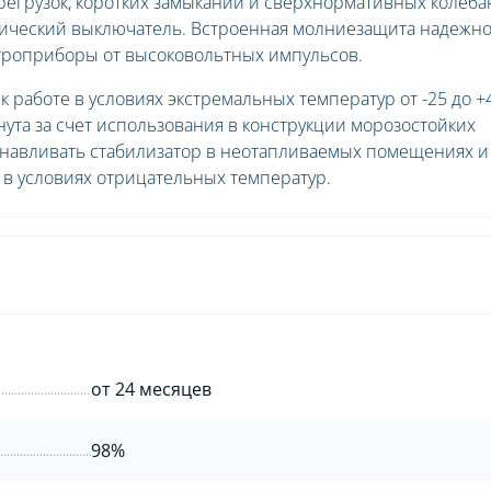
регрузок, коротких замыканий и сверхнормативных колеб
атический выключатель. Встроенная молниезащита надежн
троприборы от высоковольтных импульсов.
 работе в условиях экстремальных температур от -25 до +
нута за счет использования в конструкции морозостойких
танавливать стабилизатор в неотапливаемых помещениях и
 в условиях отрицательных температур.
от 24 месяцев
98%