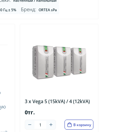
овки:
настенный / напольный
Бренд:
60 Гц ± 5%
ORTEA sPa
о
3 x Vega 5 (15kVA) / 4 (12kVA)
ную
0тг.
В корзину